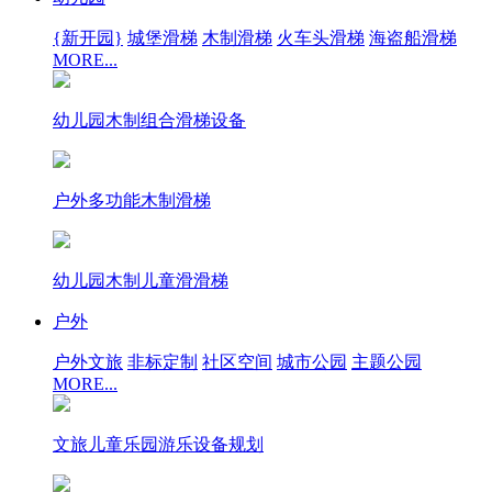
{新开园}
城堡滑梯
木制滑梯
火车头滑梯
海盗船滑梯
MORE...
幼儿园木制组合滑梯设备
户外多功能木制滑梯
幼儿园木制儿童滑滑梯
户外
户外文旅
非标定制
社区空间
城市公园
主题公园
MORE...
文旅儿童乐园游乐设备规划