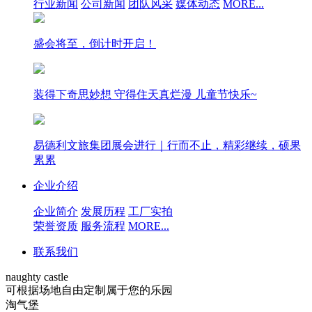
行业新闻
公司新闻
团队风采
媒体动态
MORE...
盛会将至，倒计时开启！
装得下奇思妙想 守得住天真烂漫 儿童节快乐~
易德利文旅集团展会进行｜行而不止，精彩继续，硕果
累累
企业介绍
企业简介
发展历程
工厂实拍
荣誉资质
服务流程
MORE...
联系我们
naughty castle
可根据场地自由定制属于您的乐园
淘气堡