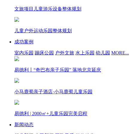
文旅项目儿童游乐设备整体规划
儿童户外运动乐园整体规划
成功案例
室内乐园
蹦床公园
户外文旅
水上乐园
幼儿园
MORE...
易德利丨“奇巴布亲子乐园” 落地北京延庆
小马鹿蜀亲子酒店·小马鹿蜀儿童乐园
易德利 | 2000㎡+儿童乐园完美启程
新闻动态