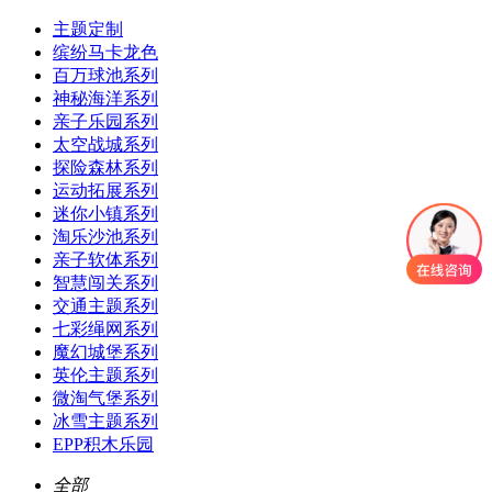
主题定制
缤纷马卡龙色
百万球池系列
神秘海洋系列
亲子乐园系列
太空战城系列
探险森林系列
运动拓展系列
迷你小镇系列
淘乐沙池系列
亲子软体系列
智慧闯关系列
交通主题系列
七彩绳网系列
魔幻城堡系列
英伦主题系列
微淘气堡系列
冰雪主题系列
EPP积木乐园
全部