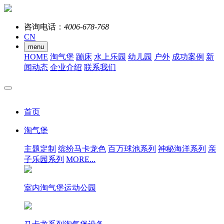
咨询电话：
4006-678-768
CN
menu
HOME
淘气堡
蹦床
水上乐园
幼儿园
户外
成功案例
新
闻动态
企业介绍
联系我们
首页
淘气堡
主题定制
缤纷马卡龙色
百万球池系列
神秘海洋系列
亲
子乐园系列
MORE...
室内淘气堡运动公园