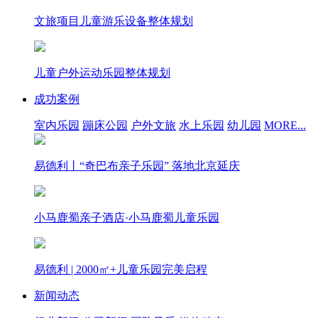
文旅项目儿童游乐设备整体规划
儿童户外运动乐园整体规划
成功案例
室内乐园
蹦床公园
户外文旅
水上乐园
幼儿园
MORE...
易德利丨“奇巴布亲子乐园” 落地北京延庆
小马鹿蜀亲子酒店·小马鹿蜀儿童乐园
易德利 | 2000㎡+儿童乐园完美启程
新闻动态