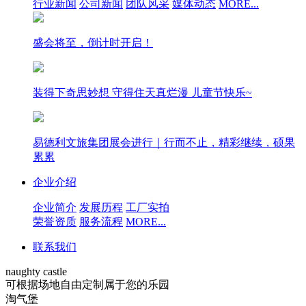
行业新闻
公司新闻
团队风采
媒体动态
MORE...
盛会将至，倒计时开启！
装得下奇思妙想 守得住天真烂漫 儿童节快乐~
易德利文旅集团展会进行｜行而不止，精彩继续，硕果
累累
企业介绍
企业简介
发展历程
工厂实拍
荣誉资质
服务流程
MORE...
联系我们
naughty castle
可根据场地自由定制属于您的乐园
淘气堡