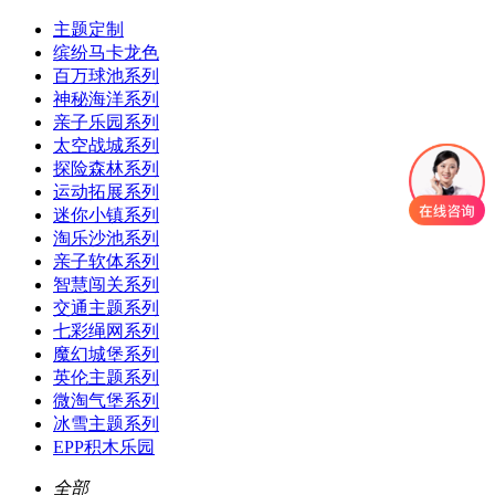
主题定制
缤纷马卡龙色
百万球池系列
神秘海洋系列
亲子乐园系列
太空战城系列
探险森林系列
运动拓展系列
迷你小镇系列
淘乐沙池系列
亲子软体系列
智慧闯关系列
交通主题系列
七彩绳网系列
魔幻城堡系列
英伦主题系列
微淘气堡系列
冰雪主题系列
EPP积木乐园
全部