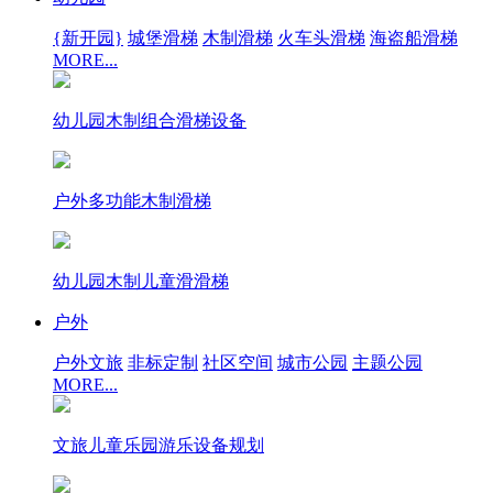
{新开园}
城堡滑梯
木制滑梯
火车头滑梯
海盗船滑梯
MORE...
幼儿园木制组合滑梯设备
户外多功能木制滑梯
幼儿园木制儿童滑滑梯
户外
户外文旅
非标定制
社区空间
城市公园
主题公园
MORE...
文旅儿童乐园游乐设备规划