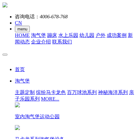
咨询电话：
4006-678-768
CN
menu
HOME
淘气堡
蹦床
水上乐园
幼儿园
户外
成功案例
新
闻动态
企业介绍
联系我们
首页
淘气堡
主题定制
缤纷马卡龙色
百万球池系列
神秘海洋系列
亲
子乐园系列
MORE...
室内淘气堡运动公园