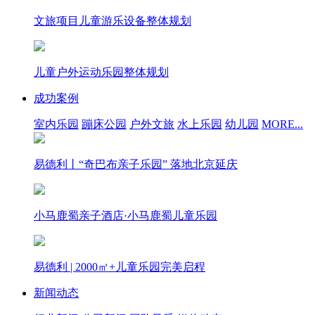
文旅项目儿童游乐设备整体规划
儿童户外运动乐园整体规划
成功案例
室内乐园
蹦床公园
户外文旅
水上乐园
幼儿园
MORE...
易德利丨“奇巴布亲子乐园” 落地北京延庆
小马鹿蜀亲子酒店·小马鹿蜀儿童乐园
易德利 | 2000㎡+儿童乐园完美启程
新闻动态