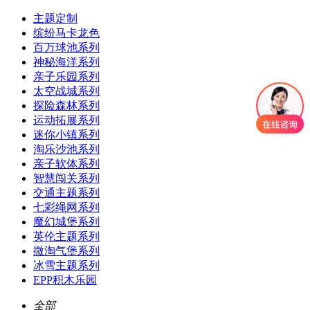
主题定制
缤纷马卡龙色
百万球池系列
神秘海洋系列
亲子乐园系列
太空战城系列
探险森林系列
运动拓展系列
迷你小镇系列
淘乐沙池系列
亲子软体系列
智慧闯关系列
交通主题系列
七彩绳网系列
魔幻城堡系列
英伦主题系列
微淘气堡系列
冰雪主题系列
EPP积木乐园
全部