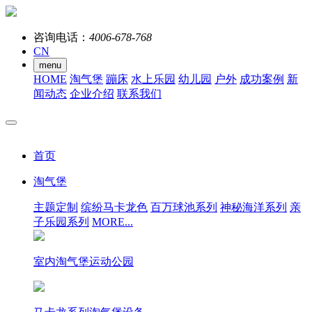
咨询电话：
4006-678-768
CN
menu
HOME
淘气堡
蹦床
水上乐园
幼儿园
户外
成功案例
新
闻动态
企业介绍
联系我们
首页
淘气堡
主题定制
缤纷马卡龙色
百万球池系列
神秘海洋系列
亲
子乐园系列
MORE...
室内淘气堡运动公园