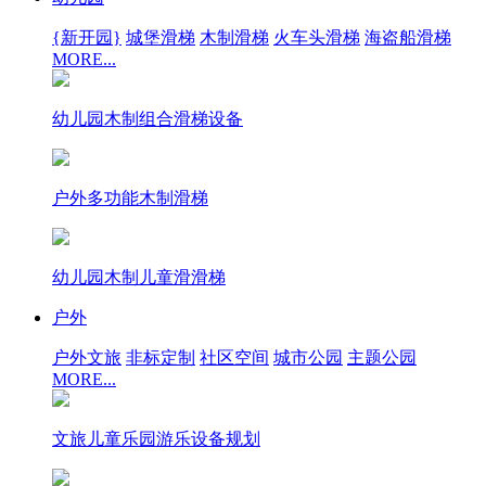
{新开园}
城堡滑梯
木制滑梯
火车头滑梯
海盗船滑梯
MORE...
幼儿园木制组合滑梯设备
户外多功能木制滑梯
幼儿园木制儿童滑滑梯
户外
户外文旅
非标定制
社区空间
城市公园
主题公园
MORE...
文旅儿童乐园游乐设备规划