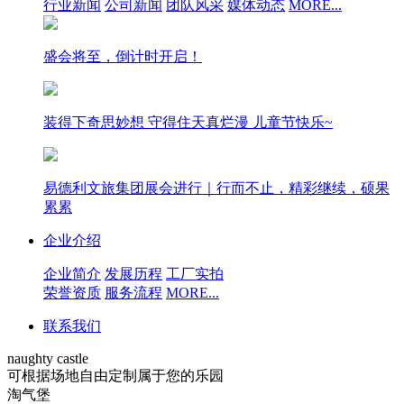
行业新闻
公司新闻
团队风采
媒体动态
MORE...
盛会将至，倒计时开启！
装得下奇思妙想 守得住天真烂漫 儿童节快乐~
易德利文旅集团展会进行｜行而不止，精彩继续，硕果
累累
企业介绍
企业简介
发展历程
工厂实拍
荣誉资质
服务流程
MORE...
联系我们
naughty castle
可根据场地自由定制属于您的乐园
淘气堡