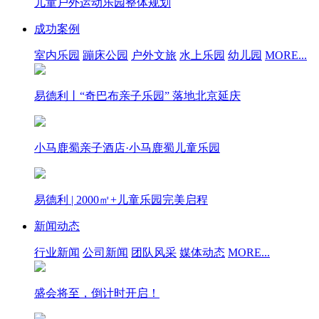
儿童户外运动乐园整体规划
成功案例
室内乐园
蹦床公园
户外文旅
水上乐园
幼儿园
MORE...
易德利丨“奇巴布亲子乐园” 落地北京延庆
小马鹿蜀亲子酒店·小马鹿蜀儿童乐园
易德利 | 2000㎡+儿童乐园完美启程
新闻动态
行业新闻
公司新闻
团队风采
媒体动态
MORE...
盛会将至，倒计时开启！