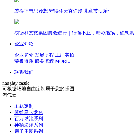
装得下奇思妙想 守得住天真烂漫 儿童节快乐~
易德利文旅集团展会进行｜行而不止，精彩继续，硕果累
企业介绍
企业简介
发展历程
工厂实拍
荣誉资质
服务流程
MORE...
联系我们
naughty castle
可根据场地自由定制属于您的乐园
淘气堡
主题定制
缤纷马卡龙色
百万球池系列
神秘海洋系列
亲子乐园系列