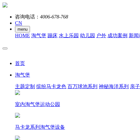
咨询电话：
4006-678-768
CN
menu
HOME
淘气堡
蹦床
水上乐园
幼儿园
户外
成功案例
新闻
首页
淘气堡
主题定制
缤纷马卡龙色
百万球池系列
神秘海洋系列
亲子
室内淘气堡运动公园
马卡龙系列淘气堡设备